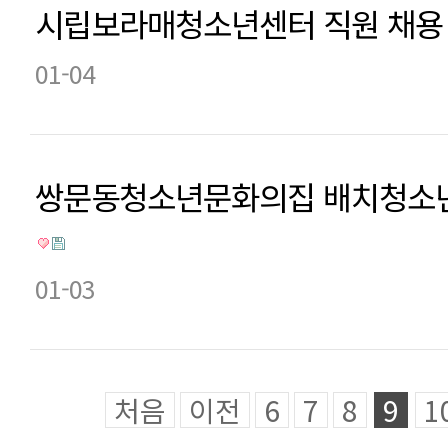
시립보라매청소년센터 직원 채용
01-04
쌍문동청소년문화의집 배치청소년
01-03
처음
이전
6
7
8
9
1