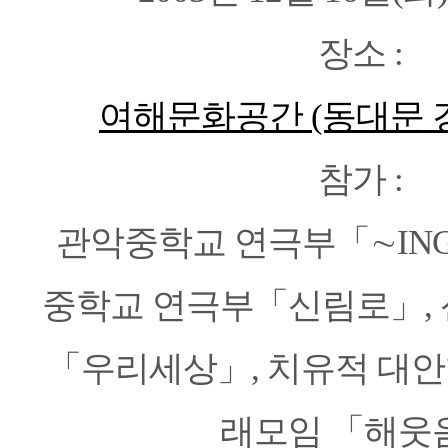
장소 :
여해문화공간 (동대문 
참가 :
관악중학교 연극부「∼ING 
중학교 연극부「신림로」,
「우리세상」, 치유적 대안
래모임 「해웃