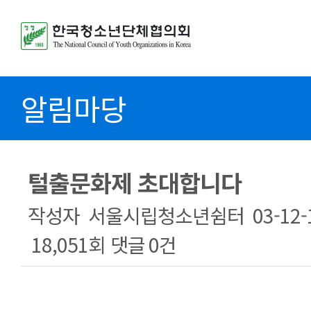
알림마당
털출문화제 초대합니다
작성자
서울시립청소년쉼터
03-12-
18,051회
댓글
0건