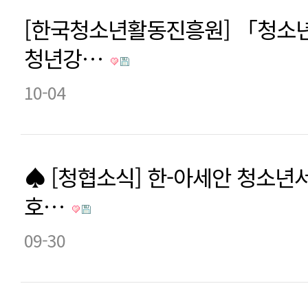
[한국청소년활동진흥원] 「청소
청년강…
10-04
♠ [청협소식] 한-아세안 청소년
호…
09-30