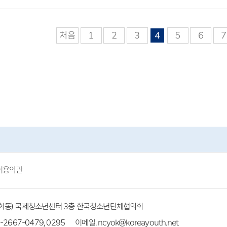
처음
1
2
3
4
5
6
7
이용약관
(방화동) 국제청소년센터 3층 한국청소년단체협의회
-2667-0479, 0295
이메일. ncyok@koreayouth.net