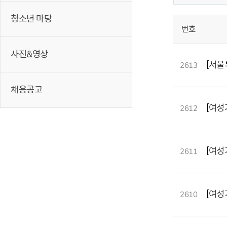
청소년 마당
번호
사진&영상
[서울
2613
채용공고
[여성
2612
[여성
2611
[여성
2610