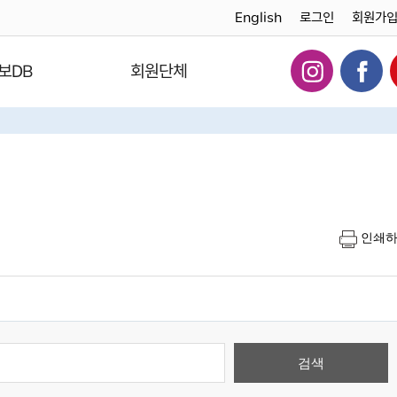
English
로그인
회원가
보DB
회원단체
인쇄