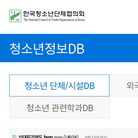
청소년정보DB
청소년 단체/시설DB
외
청소년 관련학과DB
십대지기약도.hwp
map (149.5K)
0회 다운로드