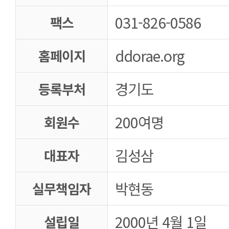
031-826-0586
팩스
ddorae.org
홈페이지
경기도
등록부처
200여명
회원수
김성삼
대표자
박현동
실무책임자
2000년 4월 1일
설립일