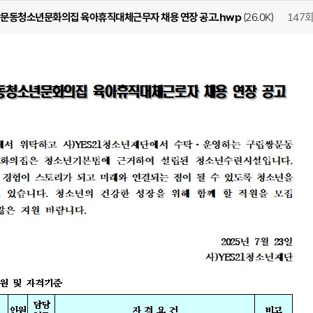
147
 쌍문동청소년문화의집 육아휴직대체근무자 채용 연장 공고.hwp
(26.0K)