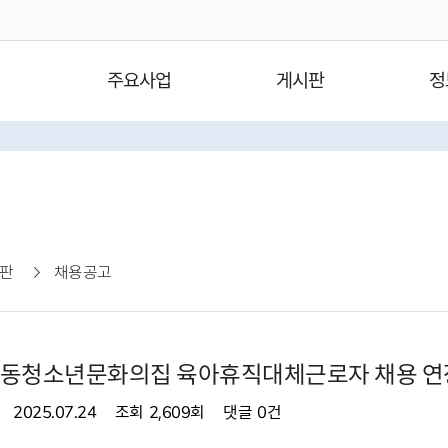
주요사업
게시판
정
판
채용공고
쌍문동청소년문화의집 육아휴직대체근로자 채용 연
2025.07.24
조회
2,609회
댓글
0건